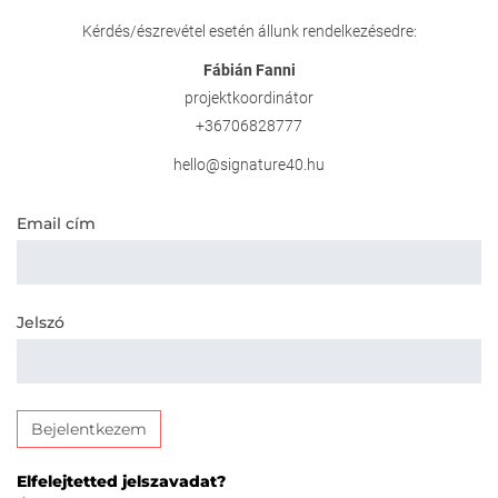
Kérdés/észrevétel esetén állunk rendelkezésedre:
Fábián Fanni
projektkoordinátor
+36706828777
hello@signature40.hu
Email cím
Jelszó
Bejelentkezem
Elfelejtetted jelszavadat?